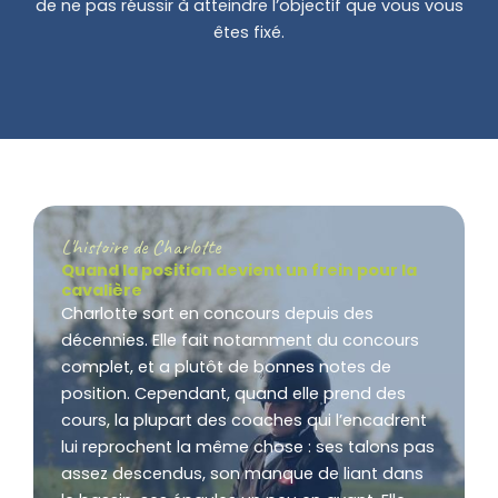
de ne pas réussir à atteindre l’objectif que vous vous
êtes fixé.
L'histoire de Charlotte
Quand la position devient un frein pour la
cavalière
Charlotte sort en concours depuis des
décennies. Elle fait notamment du concours
complet, et a plutôt de bonnes notes de
position. Cependant, quand elle prend des
cours, la plupart des coaches qui l’encadrent
lui reprochent la même chose : ses talons pas
assez descendus, son manque de liant dans