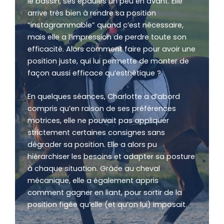
le bassin, ses épaules un peu en avant. Elle
arrive très bien à rendre sa position
“instagrammable” quand c’est nécessaire,
mais elle a l’impression de perdre toute son
efficacité. Alors comment faire pour avoir une
position juste, qui lui permette de monter de
façon aussi efficace qu’esthétique ?
En quelques séances, Charlotte a d’abord
compris qu’en raison de ses
préférences
motrices
, elle ne pouvait pas appliquer
strictement certaines consignes sans
dégrader sa position. Elle a alors pu
hiérarchiser les besoins et adapter sa posture
à chaque situation. Grâce au cheval
mécanique, elle a également appris
comment gagner en liant, pour sortir de la
position figée qu’elle (et qu’on lui) imposait.