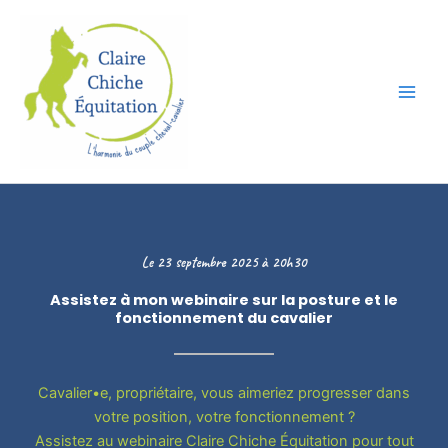
Skip
to
content
Le 23 septembre 2025 à 20h30
Assistez à mon webinaire sur la posture et le
fonctionnement du cavalier
Cavalier•e, propriétaire, vous aimeriez progresser dans
votre position, votre fonctionnement ?
Assistez au webinaire Claire Chiche Équitation pour tout