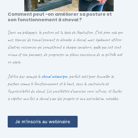
Comment peut -on améliorer sa posture et
son fonctionnement à cheval ?
Dans ma pédagogie, la posture est la base de l’équitation. C’est pour cela que
mes séances de travail peuvent se dérouler à cheval, mais également utiliser
d’autres ressources qui permettront à chaque cavalier•e, quelle que soit sont
niveau et son parcours, de progresser en pleine conscience de ce qu’il•elle met
en place.
J’utilise par exemple le
cheval mécanique
, parfait outil pour travailler la
posture comme le fonctionnement et le liant, sans la contrainte de
l’imprévisibilité du cheval. Les possibilités d’exercices sont infinies, et faciles
à répéter une fois à cheval pour des progrès et une assimilation notables.
Je m'inscris au webinaire