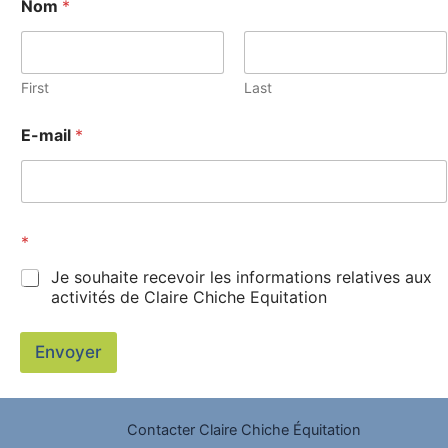
Nom
*
*
*
First
Last
E-mail
*
*
Je souhaite recevoir les informations relatives aux
activités de Claire Chiche Equitation
Envoyer
Contacter Claire Chiche Équitation