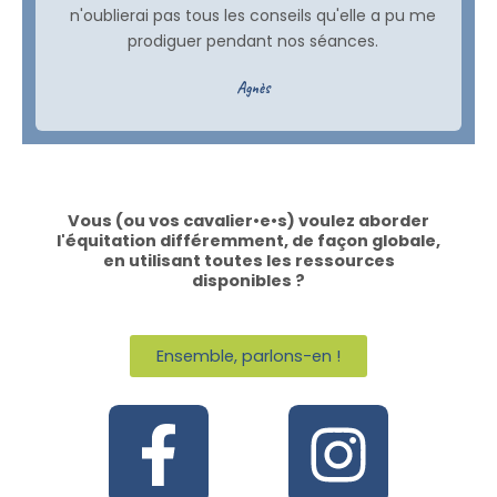
n'oublierai pas tous les conseils qu'elle a pu me
prodiguer pendant nos séances.
Agnès
Vous (ou vos cavalier•e•s) voulez aborder
l'équitation différemment, de façon globale,
en utilisant toutes les ressources
disponibles ?
Ensemble, parlons-en !
F
I
a
n