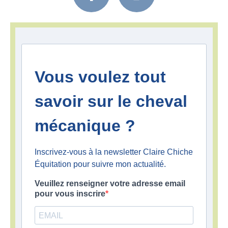
c
s
e
t
b
a
o
g
o
r
Vous voulez tout
k
a
-
m
savoir sur le cheval
f
mécanique ?
Inscrivez-vous à la newsletter Claire Chiche
Équitation pour suivre mon actualité.
Veuillez renseigner votre adresse email
pour vous inscrire