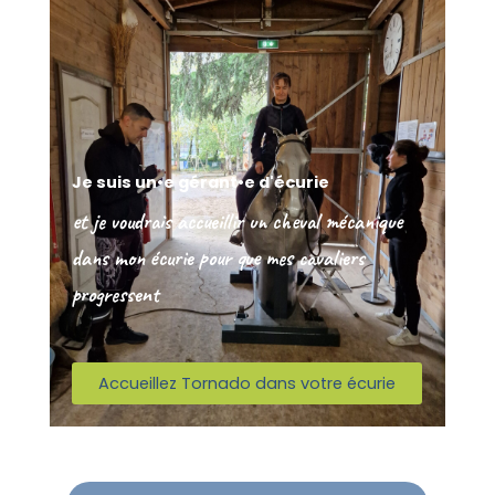
Je suis un•e gérant•e d'écurie
et je voudrais accueillir un cheval mécanique
dans mon écurie pour que mes cavaliers
progressent
Accueillez Tornado dans votre écurie